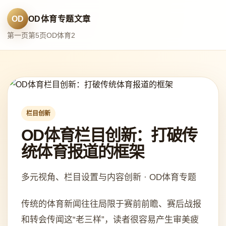
OD
OD体育专题文章
第一页
第5页
OD体育2
栏目创新
OD体育栏目创新：打破传
统体育报道的框架
多元视角、栏目设置与内容创新 · OD体育专题
传统的体育新闻往往局限于赛前前瞻、赛后战报
和转会传闻这“老三样”，读者很容易产生审美疲