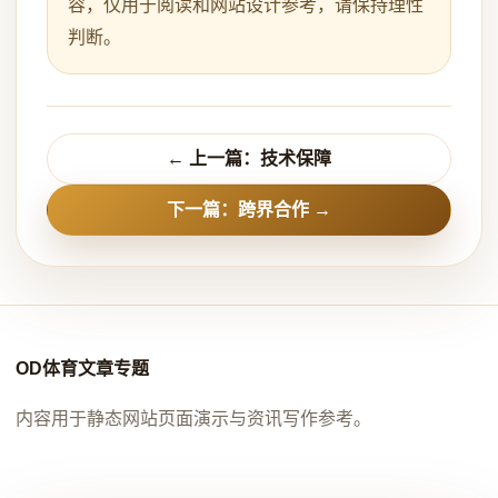
容，仅用于阅读和网站设计参考，请保持理性
判断。
← 上一篇：技术保障
下一篇：跨界合作 →
OD体育文章专题
内容用于静态网站页面演示与资讯写作参考。