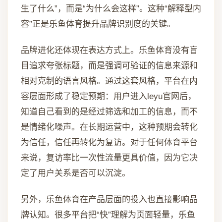
生了什么”，而是“为什么会这样”。这种“解释型内
容”正是乐鱼体育提升品牌识别度的关键。
品牌进化还体现在表达方式上。乐鱼体育没有盲
目追求夸张标题，而是强调可验证的信息来源和
相对克制的语言风格。通过这套风格，平台在内
容层面形成了稳定预期：用户进入leyu官网后，
知道自己看到的是经过筛选和加工的信息，而不
是情绪化噪声。在长期运营中，这种预期会转化
为信任，信任再转化为复访。对于任何体育平台
来说，复访率比一次性流量更具价值，因为它决
定了用户关系是否可以沉淀。
另外，乐鱼体育在产品层面的投入也直接影响品
牌认知。很多平台把“快”理解为页面轻量，乐鱼