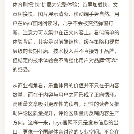
体育则把“快”扩展为完整体验：首屏加载快、文
章切换快、图片展示清晰、移动端手势自然。用
户在leyu官网阅读时，几乎不会被突然弹窗打
断，注意力可以集中在正文内容上。看似简单的
体验背后，其实是对前端结构、缓存策略和视觉
层级的长期打磨。技术投入并不直接等于品牌，
但稳定的技术体验会不断强化用户对品牌“可靠”
的感受。
从商业视角看，乐鱼体育的价值并不只在于内容
数量，而在于内容与用户之间形成了正向循环。
高质量文章吸引更理性的读者，理性的读者又推
动评论区质量提升，评论区质量再反哺内容生产
方向。这样一来，leyu官网不只是发布信息的出
口，更像一个围绕体育讨论的专业空间。平台在