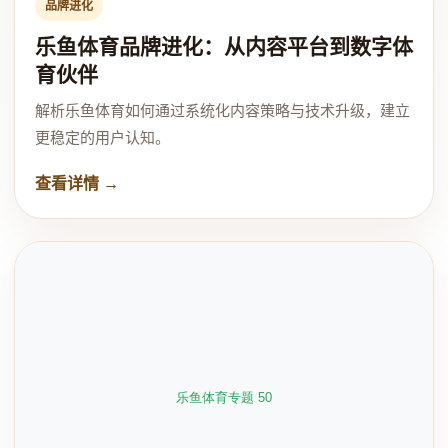
品牌进化
乐鱼体育品牌进化：从内容平台到数字体
育伙伴
解析乐鱼体育如何通过系统化内容策略与技术升级，建立
更稳定的用户认知。
查看详情 →