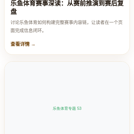
乐鱼体育赛事深读：从赛前推演到赛后复
盘
讨论乐鱼体育如何构建完整赛事内容链，让读者在一个页
面完成信息闭环。
查看详情 →