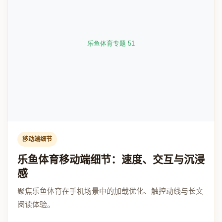
移动端细节
乐鱼体育移动端细节：速度、交互与沉浸
感
聚焦乐鱼体育在手机场景中的加载优化、触控动线与长文
阅读体验。