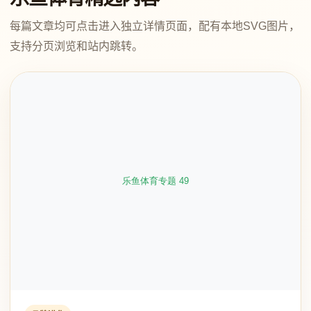
每篇文章均可点击进入独立详情页面，配有本地SVG图片，
支持分页浏览和站内跳转。